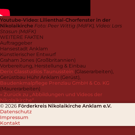
Youtube-Video: Lilienthal-Chorfenster in der
Nikolaikirche
Foto: Peer Wittig (MdFK), Video: Lars
Stasun (MdFK)
WEITERE FAKTEN
Auftraggeber
Hansestadt Anklam
Künstlerischer Entwurf
Graham Jones (Großbritannien)
Vorbereitung, Herstellung & Einbau
Derix Glasstudios Taunusstein
(Glaserarbeiten),
Gerüstbau Hühr Anklam (Gerüst),
Baudenkmalpflege Prenzlau GmbH & Co. KG
(Maurerarbeiten)
« Zurück zu
Abbildungen und Videos der
Nikolaikirche
© 2026
Förderkreis Nikolaikirche Anklam e.V.
Datenschutz
Impressum
Kontakt